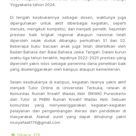
Yogyakarta tahun 2024.
Di tengah kesibukannya sebagai dosen, waktunya juga
dipergunakan untuk aktif diberbagai kegiatan, seperti
menulis, mengikuti kompetisi, dan menjadi peneliti. Sejumlah
prestasi baik tingkat regional ataupun nasional telah
diperoleh sejak duduk dibangku perkulihan S1 dan S2.
Beberapa buku bacaan anak juga telah diterbitkan oleh
Badan Bahasa dan Balai Bahasa Jawa Tengah. Dalam kurun
waktu tiga tahun terakhir, tepatnya 2022-2025 prestasi yang
diperoleh yakni lolos sebagai penerima dana penelitian baik
yang diselenggarakan oleh kampus ataupun kementerian.
Selain kesibukanya di kampus, kegiatan laianya yakni aktif
menjadi Tutor Online di Universitas Terbuka, relwan di
Komunitas Rumah Kreatif Wadas Kelir (RKWK) Purwokerto
dan Tutor di PKBM Rumah Kreatif Wadas Kelir. Sebuah
komunitas yang menyelenggarakan kegiatan-kegiatan
pelayanan dan pengembangan literasi dan pendidikan di
masyarakat. Alamat suret yang dapat dihubungi yakni
musyafaali176@gmail.com
Dibaca:
376