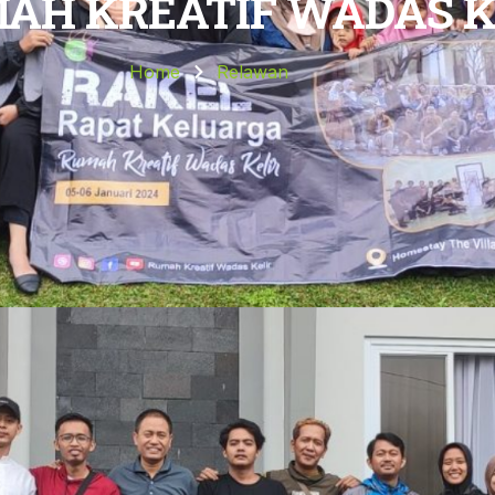
AH KREATIF WADAS K
Home
Relawan