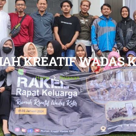
AH KREATIF WADAS K
Home
Relawan