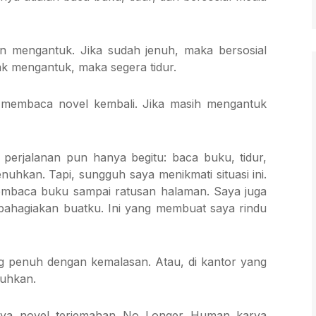
n mengantuk. Jika sudah jenuh, maka bersosial
ak mengantuk, maka segera tidur.
a membaca novel kembali. Jika masih mengantuk
ma perjalanan pun hanya begitu: baca buku, tidur,
nuhkan. Tapi, sungguh saya menikmati situasi ini.
 membaca buku sampai ratusan halaman. Saya juga
embahagiakan buatku. Ini yang membuat saya rindu
ang penuh dengan kemalasan. Atau, di kantor yang
nuhkan.
tnya novel terjemahan No Longer Human karya