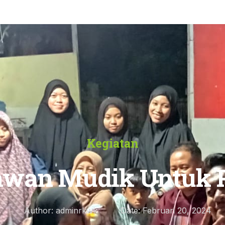
Kegiatan
awan Mudik Untuk P
Author:
adminrkwk
Date:
Februari 20, 2024