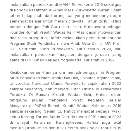
melanjutkan pendidikan di MAN 1 Purwokerto 2016 sekaligus
di Pondok Pesantren Al-Amin Mersi Purwokerto Wetan. Enam
tahun hidup jauh dari orang tua yang menempanya agar
semangat belajar untuk meraih cita-cita. Tahun 2016, Hafidz
bertemu dengan Pak Guru Heru (Heru Kurniawan) sebagai
Founder Rumah Kreatif Wadas Kelir. Atas dasar motivasi dan
doa restu orang tua, Hafidz melanjutkan pendidikan sarjana
Program Studi Pendidikan Islam Anak Usia Dini di UIN Prof.
K.H. Saifuddin Zuhri Purwokerto, lulus tahun 2020, lalu
melanjutkan pendidikan magister dengan jurusan yang
sama di UIN Sunan Kalijaga Yogyakarta, lulus tahun 2022.
Kesibukan sehari-harinya kini menjadi pengajar di Program
Studi Pendidikan Islam Anak Usia Dini, Fakultas Agama Islam,
Universitas Nahdlatul Ulama Purwokerto sejak tahun 2022
sampai sekarang, dan menjadi Tutor Online di Universitas
Terbuka. Di Rumah Kreatif Wadas Kelir, Hafidz diberi
tanggung jawab mengelola Pusat Kegiatan Belajar
Masyarakat (PKBM) Rumah Kreatif Wadas Kelir sejak 2019
sampai sekarang. Selain itu, Hafidz menjabat sebagai wakil
ketua Karang Taruna Satria Garuda tahun 2019 sampai 2023
di wilayah Kelurahan Karangklesem. Hafidz juga aktif
menulis jurnal ilmiah dan buku cerita anak sejak tahun 2019