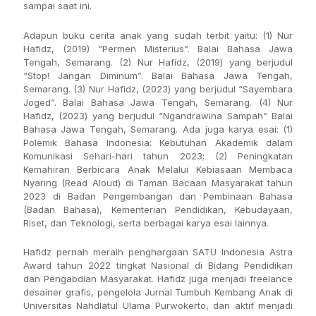
sampai saat ini.
Adapun buku cerita anak yang sudah terbit yaitu: (1) Nur
Hafidz, (2019) “Permen Misterius”. Balai Bahasa Jawa
Tengah, Semarang. (2) Nur Hafidz, (2019) yang berjudul
“Stop! Jangan Diminum”. Balai Bahasa Jawa Tengah,
Semarang. (3) Nur Hafidz, (2023) yang berjudul “Sayembara
Joged”. Balai Bahasa Jawa Tengah, Semarang. (4) Nur
Hafidz, (2023) yang berjudul “Ngandrawina Sampah” Balai
Bahasa Jawa Tengah, Semarang. Ada juga karya esai: (1)
Polemik Bahasa Indonesia: Kebutuhan Akademik dalam
Komunikasi Sehari-hari tahun 2023; (2) Peningkatan
Kemahiran Berbicara Anak Melalui Kebiasaan Membaca
Nyaring (Read Aloud) di Taman Bacaan Masyarakat tahun
2023 di Badan Pengembangan dan Pembinaan Bahasa
(Badan Bahasa), Kementerian Pendidikan, Kebudayaan,
Riset, dan Teknologi, serta berbagai karya esai lainnya.
Hafidz pernah meraih penghargaan SATU Indonesia Astra
Award tahun 2022 tingkat Nasional di Bidang Pendidikan
dan Pengabdian Masyarakat. Hafidz juga menjadi freelance
desainer grafis, pengelola Jurnal Tumbuh Kembang Anak di
Universitas Nahdlatul Ulama Purwokerto, dan aktif menjadi