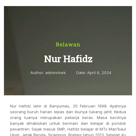
Relawan
Nur Hafidz
Author:
adminrkwk
Date:
April 6, 2024
Nur Hafidz lahir di Banyumas, 25 Februari 1998. Ayahnya
seorang buruh harian lepas dan ibunya tukang jahit. Kedua
orang tuanya merupakan pekerja keras. Masa kecilnya
banyak dihabiskan untuk bermain dan belajar di pondok
pesantren. Sejak masuk SMP, Hafidz belajar di MTs Man’baul
Ulum, Jetak Benda, Sirampog, Brebes tahun 2013. Setelah itu