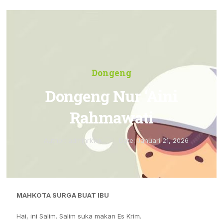
Dongeng
Dongeng Nur ‘Aini
Rahmawati
Author:
adminrkwk
Date:
Januari 21, 2026
MAHKOTA SURGA BUAT IBU
Hai, ini Salim. Salim suka makan Es Krim.