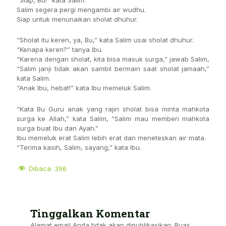
Salim segera pergi mengambi air wudhu.
Siap untuk menunaikan sholat dhuhur.
“Sholat itu keren, ya, Bu,” kata Salim usai sholat dhuhur.
“Kenapa keren?” tanya Ibu.
“Karena dengan sholat, kita bisa masuk surga,” jawab Salim,
“Salim janji tidak akan sambil bermain saat sholat jamaah,”
kata Salim.
“Anak Ibu, hebat!” kata Ibu memeluk Salim.
“Kata Bu Guru anak yang rajin sholat bisa minta mahkota
surga ke Allah,” kata Salim, “Salim mau memberi mahkota
surga buat Ibu dan Ayah.”
Ibu memeluk erat Salim lebih erat dan meneteskan air mata.
“Terima kasih, Salim, sayang,” kata Ibu.
Dibaca:
396
Tinggalkan Komentar
Alamat email Anda tidak akan dipublikasikan.
Ruas