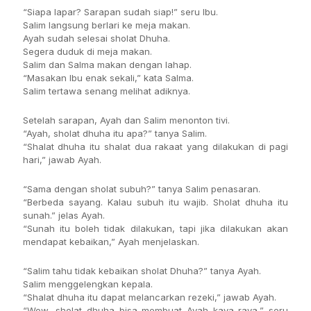
“Siapa lapar? Sarapan sudah siap!” seru Ibu.
Salim langsung berlari ke meja makan.
Ayah sudah selesai sholat Dhuha.
Segera duduk di meja makan.
Salim dan Salma makan dengan lahap.
“Masakan Ibu enak sekali,” kata Salma.
Salim tertawa senang melihat adiknya.
Setelah sarapan, Ayah dan Salim menonton tivi.
“Ayah, sholat dhuha itu apa?” tanya Salim.
“Shalat dhuha itu shalat dua rakaat yang dilakukan di pagi
hari,” jawab Ayah.
“Sama dengan sholat subuh?” tanya Salim penasaran.
“Berbeda sayang. Kalau subuh itu wajib. Sholat dhuha itu
sunah.” jelas Ayah.
“Sunah itu boleh tidak dilakukan, tapi jika dilakukan akan
mendapat kebaikan,” Ayah menjelaskan.
“Salim tahu tidak kebaikan sholat Dhuha?” tanya Ayah.
Salim menggelengkan kepala.
“Shalat dhuha itu dapat melancarkan rezeki,” jawab Ayah.
“Wow, sholat dhuha bisa membuat Ayah kaya-raya,” seru