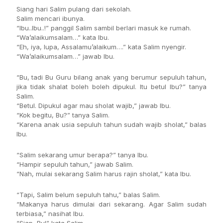
Siang hari Salim pulang dari sekolah.
Salim mencari ibunya.
“Ibu..Ibu..!” panggil Salim sambil berlari masuk ke rumah.
“Wa’alaikumsalam…” kata Ibu.
“Eh, iya, lupa, Assalamu’alaikum….” kata Salim nyengir.
“Wa’alaikumsalam…” jawab Ibu.
“Bu, tadi Bu Guru bilang anak yang berumur sepuluh tahun,
jika tidak shalat boleh boleh dipukul. Itu betul Ibu?” tanya
Salim.
“Betul. Dipukul agar mau sholat wajib,” jawab Ibu.
“Kok begitu, Bu?” tanya Salim.
“Karena anak usia sepuluh tahun sudah wajib sholat,” balas
Ibu.
“Salim sekarang umur berapa?” tanya Ibu.
“Hampir sepuluh tahun,” jawab Salim.
“Nah, mulai sekarang Salim harus rajin sholat,” kata Ibu.
“Tapi, Salim belum sepuluh tahu,” balas Salim.
“Makanya harus dimulai dari sekarang. Agar Salim sudah
terbiasa,” nasihat Ibu.
“Siap, Bu!” kata Salim.