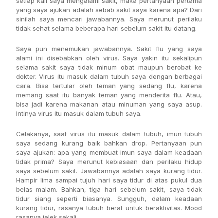
setiap kali saya mengalami sakit, maka pertanyaan pertama
yang saya ajukan adalah sebab sakit saya karena apa? Dari
sinilah saya mencari jawabannya. Saya merunut perilaku
tidak sehat selama beberapa hari sebelum sakit itu datang.
Saya pun menemukan jawabannya. Sakit flu yang saya
alami ini disebabkan oleh virus. Saya yakin itu sekalipun
selama sakit saya tidak minum obat maupun berobat ke
dokter. Virus itu masuk dalam tubuh saya dengan berbagai
cara. Bisa tertular oleh teman yang sedang flu, karena
memang saat itu banyak teman yang menderita flu. Atau,
bisa jadi karena makanan atau minuman yang saya asup.
Intinya virus itu masuk dalam tubuh saya.
Celakanya, saat virus itu masuk dalam tubuh, imun tubuh
saya sedang kurang baik bahkan drop. Pertanyaan pun
saya ajukan: apa yang membuat imun saya dalam keadaan
tidak prima? Saya merunut kebiasaan dan perilaku hidup
saya sebelum sakit. Jawabannya adalah saya kurang tidur.
Hampir lima sampai tujuh hari saya tidur di atas pukul dua
belas malam. Bahkan, tiga hari sebelum sakit, saya tidak
tidur siang seperti biasanya. Sungguh, dalam keadaan
kurang tidur, rasanya tubuh berat untuk beraktivitas. Mood
rasanya jelek sekali.