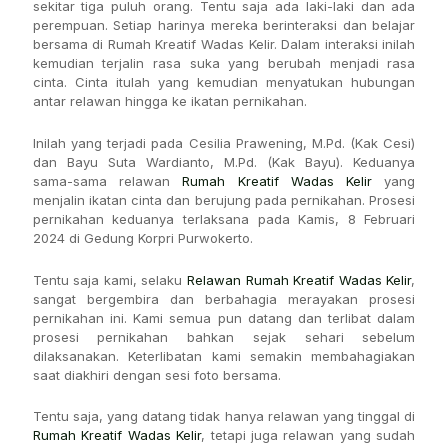
sekitar tiga puluh orang. Tentu saja ada laki-laki dan ada
perempuan. Setiap harinya mereka berinteraksi dan belajar
bersama di Rumah Kreatif Wadas Kelir. Dalam interaksi inilah
kemudian terjalin rasa suka yang berubah menjadi rasa
cinta. Cinta itulah yang kemudian menyatukan hubungan
antar relawan hingga ke ikatan pernikahan.
Inilah yang terjadi pada Cesilia Prawening, M.Pd. (Kak Cesi)
dan Bayu Suta Wardianto, M.Pd. (Kak Bayu). Keduanya
sama-sama relawan
Rumah Kreatif Wadas Kelir
yang
menjalin ikatan cinta dan berujung pada pernikahan. Prosesi
pernikahan keduanya terlaksana pada Kamis, 8 Februari
2024 di Gedung Korpri Purwokerto.
Tentu saja kami, selaku
Relawan Rumah Kreatif Wadas Kelir
,
sangat bergembira dan berbahagia merayakan prosesi
pernikahan ini. Kami semua pun datang dan terlibat dalam
prosesi pernikahan bahkan sejak sehari sebelum
dilaksanakan. Keterlibatan kami semakin membahagiakan
saat diakhiri dengan sesi foto bersama.
Tentu saja, yang datang tidak hanya relawan yang tinggal di
Rumah Kreatif Wadas Kelir
, tetapi juga relawan yang sudah