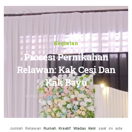
Kegiatan
Prosesi Pernikahan
Relawan: Kak Cesi Dan
Kak Bayu
Author:
adminrkwk
Date:
Februari 15, 2024
Jumlah Relawan
Rumah Kreatif Wadas Kelir
saat ini ada