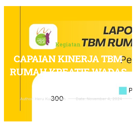
Kegiatan
CAPAIAN KINERJA TBM
RUMAH KREATIF WADAS
KELIR
Author:
Heru Kurniawan
Date:
November 4, 2024