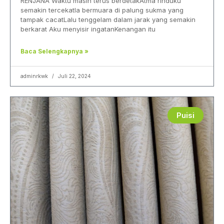
RENJANA Waktu masih terus berdetakAtma rinduku
semakin tercekatIa bermuara di palung sukma yang
tampak cacatLalu tenggelam dalam jarak yang semakin
berkarat Aku menyisir ingatanKenangan itu
Baca Selengkapnya »
adminrkwk
Juli 22, 2024
Puisi