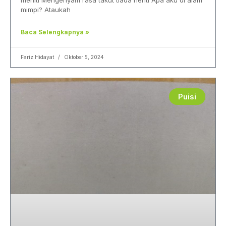
meniti Mengenyam rasa takut tiada henti Apa aku di alam
mimpi? Ataukah
Baca Selengkapnya »
Fariz Hidayat
Oktober 5, 2024
Puisi